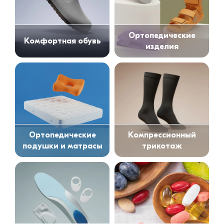
Ортопедические
Комфортная обувь
изделия
Ортопедические
Компрессионный
подушки и матрасы
трикотаж