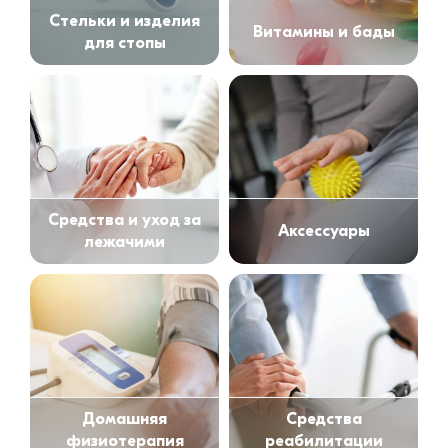
Cтельки и изделия
Витамины и бады
для стопы
Cредства и уход за
Аксессуары
лежачими
Домашняя
Средства
физиотерапия
реабилитации