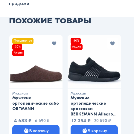
продажи
ПОХОЖИЕ ТОВАРЫ
Популярное
-40%
П
-30%
Акция
-4
Акция
Ак
Мужская
Мужская
Му
Мужские
Мужские
М
ортопедические сабо
ортопедические
ор
ORTMANN
кроссовки
кр
BERKEMANN Allegro-
BE
alt
al
4 683 ₽
6 690 ₽
12 354 ₽
20 590 ₽
1
В корзину
В корзину